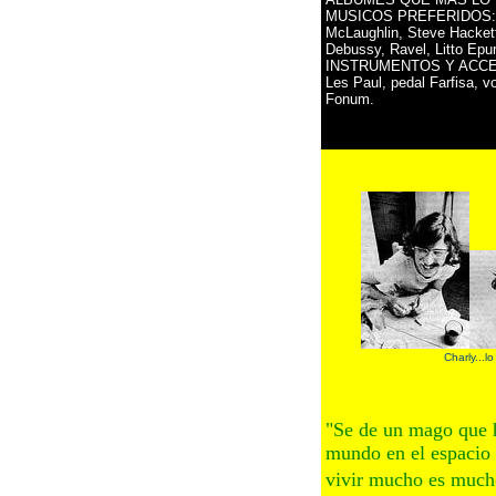
MUSICOS PREFERIDOS: Ch
McLaughlin, Steve Hackett
Debussy, Ravel, Litto Epu
INSTRUMENTOS Y ACCESO
Les Paul, pedal Farfisa, 
Fonum.
Charly...lo
"Se de un mago que h
mundo en el espacio 
vivir mucho es much