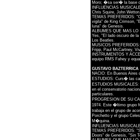
Moro; �sa ser� la base d
INFLUENCIAS MUSICALES:
Chris Squire, John Wetton
TEMAS PREFERIDOS: "Clo
vigila" de King Crimson, "
luna" de Genesis.
ALBUMES QUE MAS LO IN
Yes, "El lado oscuro de l
Los Beatles.
MUSICOS PREFERIDOS: St
Fripp, Paul McCartney, Vi
INSTRUMENTOS Y ACCESO
equipo RMS Fahey y equal
GUSTAVO BAZTERRICA
NACIO: En Buenos Aires d
ESTUDIOS: Curs� las carr
ESTUDIOS MUSICALES: Cu
en el conservatorio nacion
particulares.
PROGRESION DE SU CA R
1974. Este �ltimo grupo fu
trabaja en el grupo de a
Porchetto y el grupo Celes
M�quina.
INFLUENCIAS MUSICALES: 
TEMAS PREFERIDOS: "Sup
Doors" de Genesis, "Sin
ALBUMES QUE MAS LO IN