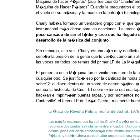
Maquina de hacer P�jaros" (aqui fue cuando "Charlie"em
M�quina de Hacer P�jaros" Cuando le preguntaron el p
el vuelo de su m�sica y la maquina la bater�a tecnolog
Charly hab�a formado un verdadero grupo con el que que
instrumental m�s denso para las canciones. La intenci�n
poco cansado de ser el l�der y creo que ha llegado
desarrollo de la m�sica del conjunto
".
Sin embargo, a la vez Charly estaba a�n muy conflictua
sent�a la presion de la gente que lo ver�a como un solis
las voces en todos los temas del primer LP de La M�quin
El primer Lp de la M�quina fue el vinilo mas caro de la h
cualquier otro. Se justific� eso por la cantidad de horas
sobre"?: el disco dentro de un sobre de carton r�gido, qu
estaba la historieta de Crist. El sobre externo era es
hac�an e imprim�an buenas tapas, y por momentos no...
Canterville" el tercer LP de Le�n Gieco...realmente horrib
Cr�tica de Revista Pelo al recital del Astral, 1976
Las transformaciones que ha sufrido Charly Garc�a como a
reconoce dos puntos estrictamente diferenciados. Uno corre
desdibujadas por cierta sofisticaci�n instrumental que car
P�jaros y reci�n ahora parece haber encontrado una mayor