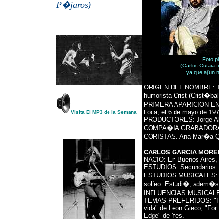
P�jaros)
Foto p
(Carlos Cutaia fi
ya que a{un 
ORIGEN DEL NOMBRE: Toma
humorista Crist (Crist�ba
PRIMERA APARICION EN P
Loca, el 6 de mayo de 197
Visita El MP3 de la Semana
PRODUCTORES: Jorge Alva
COMPA�IA GRABADORA: Ta
CORISTAS. Ana Mar�a Qua
CARLOS GARCIA MORE
NACIO: En Buenos Aires, e
ESTUDIOS: Secundarios.
ESTUDIOS MUSICALES: Es 
solfeo. Estudi�, adem�s
INFLUENCIAS MUSICALES: R
TEMAS PREFERIDOS: "Helpl
vida" de Leon Gieco, "For 
Edge" de Yes.