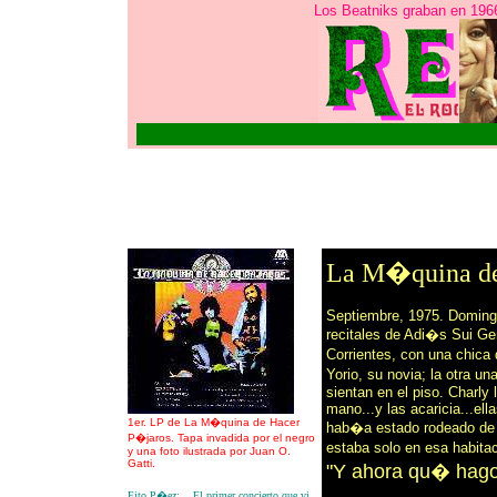
Los Beatniks graban en 1966
La M�quina de
Septiembre, 1975. Doming
recitales de Adi�s Sui Ge
Corrientes, con una chic
Yorio, su novia; la otra u
sientan en el piso. Charly
mano...y las acaricia...el
1er. LP de La M�quina de Hacer
hab�a estado rodeado de 
P�jaros. Tapa invadida por el negro
estaba solo en esa habita
y una foto ilustrada por Juan O.
Gatti.
"Y ahora qu� hag
Fito P�ez: ...El primer concierto que vi