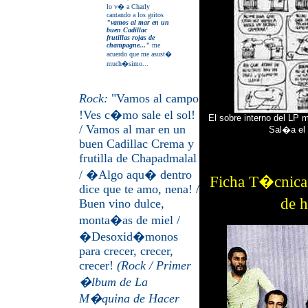
lo v� a Charly
cantando a los gritos
"vamos al mar en un
buen Cadillac
frutillas rojas de
champagne..."
me
acuerdo que me asust�
much�simo...
Rock:
"Vamos al campo
!Ves c�mo sale el sol!
El sobre interno del LP m
/ Vamos al mar en un
Sal�a el 
buen Cadillac Crema y
frutilla de Chapadmalal
/ �Algo aqu� dentro
Ficha T�cnica
dice que te amo, nena! /
de 
Buen vino dulce,
monta�as de miel /
�Desoxid�monos
para crecer, crecer,
crecer!
(Rock / Primer
�lbum de La
M�quina de Hacer