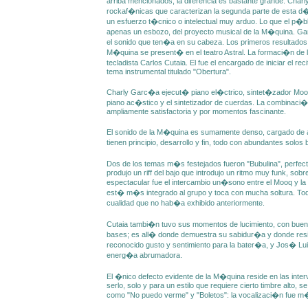
arriba mencionados, la diferencia es bastante grande. Cha
rockaf�nicas que caracterizan la segunda parte de esta 
un esfuerzo t�cnico o intelectual muy arduo. Lo que el p�b
apenas un esbozo, del proyecto musical de la M�quina. Ga
el sonido que ten�a en su cabeza. Los primeros resultados 
M�quina se present� en el teatro Astral. La formaci�n de 
tecladista Carlos Cutaia. El fue el encargado de iniciar el r
tema instrumental titulado "Obertura".
Charly Garc�a ejecut� piano el�ctrico, sintet�zador Moog
piano ac�stico y el sintetizador de cuerdas. La combinaci�n
ampliamente satisfactoria y por momentos fascinante.
El sonido de la M�quina es sumamente denso, cargado de ar
tienen principio, desarrollo y fin, todo con abundantes solos
Dos de los temas m�s festejados fueron "Bubulina", perfecto B
produjo un riff del bajo que introdujo un ritmo muy funk, sob
espectacular fue el intercambio un�sono entre el Mooq y la g
est� m�s integrado al grupo y toca con mucha soltura. To
cualidad que no hab�a exhibido anteriormente.
Cutaia tambi�n tuvo sus momentos de lucimiento, con bueno
bases; es all� donde demuestra su sabidur�a y donde resi
reconocido gusto y sentimiento para la bater�a, y Jos� Lu
energ�a abrumadora.
El �nico defecto evidente de la M�quina reside en las int
serlo, solo y para un estilo que requiere cierto timbre alto,
como "No puedo verme" y "Boletos": la vocalizaci�n fue m�