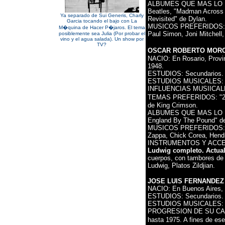
ALBUMES QUE MAS LO IN
Beatles, "Madman Across 
Ya separado de Sui Generis, Charly
Revisited" de Dylan.
Garcia tocando el bajo con La
MUSICOS PREFERIDOS: Dy
M�quina de Hacer P�jaros. El tema
Paul Simon, Joni Mitchell
posiblemente sea Julia (Por probar el
vino y el agua salada). Un show por
TV?
OSCAR ROBERTO MOR
NACIO: En Rosario, Provin
1948.
ESTUDIOS: Secundarios.
ESTUDIOS MUSICALES: A
INFLUENCIAS MUSIICALES: 
TEMAS PREFERIDOS: "25 
de King Crimson.
ALBUMES QUE MAS LO INF
England By The Pound" d
MUSICOS PREFERIDOS: Bil
Zappa, Chick Corea, Hendri
INSTRUMENTOS Y ACC
Ludwig completo. Actual
cuerpos, con tambores de 
Ludwig, Platos Zildjian.
JOSE LUIS FERNANDEZ
NACIO: En Buenos Aires, e
ESTUDIOS: Secundarios.
ESTUDIOS MUSICALES: Ca
PROGRESION DE SU CARR
hasta 1975. A fines de es