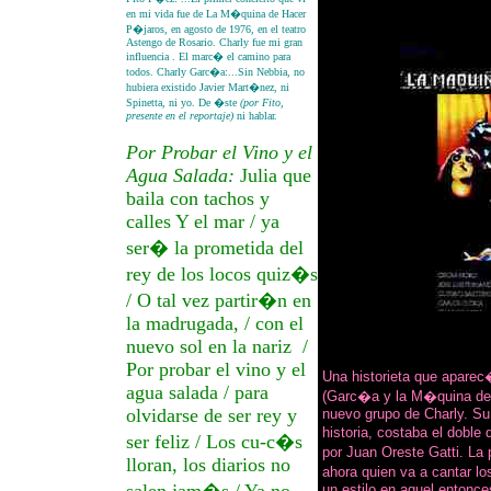
en mi vida fue de La M�quina de Hacer
P�jaros, en agosto de 1976, en el teatro
Astengo de Rosario. Charly fue mi gran
influencia . El marc� el camino para
todos. Charly Garc�a:...Sin Nebbia, no
hubiera existido Javier Mart�nez, ni
Spinetta, ni yo. De �ste
(por Fito,
presente en el reportaje)
ni hablar.
Por Probar el Vino y el
Agua Salada:
Julia que
baila con tachos y
calles Y el mar / ya
ser� la prometida del
rey de los locos quiz�s
/ O tal vez partir�n en
la madrugada, / con el
nuevo sol en la nariz /
Por probar el vino y el
Una historieta que apare
agua salada / para
(Garc�a y la M�quina de 
olvidarse de ser rey y
nuevo grupo de Charly. Su 
historia, costaba el doble
ser feliz / Los cu-c�s
por Juan Oreste Gatti. La 
lloran, los diarios no
ahora quien va a cantar l
un estilo en aquel entonce