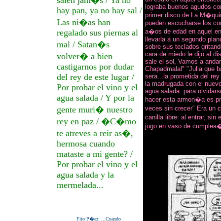
salen jam�s / Ya no
lograba buenos agudos con
hay pan, ya no hay sal /
primer disco de La M�qui
Las ni�as han
pueden escucharse los co
regalado sus piernas al
a�os de edad en aquel en
llevarla a un segundo plano
mal / Satan�s
sobre sus teclados gritan
cara de miedo le dijo al d
volver� a bien
sale el sol, Vamos a andar 
castigarnos por dudar
Chapadmalal" "Julia que ba
del rey de este lugar /
sera...la prometida del rey
la madrugada con el nuevo s
Por probar el vino y el
agua salada..para olvidarse
agua salada / Y por la
hacer esta armon�a es pre
gente muri� nuestro
veces sin crecer" Era un
canilla libre: al entrar, s
rey en paz / �C�mo
jugo en vaso de cumplea
te atreves a reir as�,
hermosa cuando
mataste a mi gente? /
Por probar el vino y el
agua salada y la
mermelada...
Fito P�ez: ...Cuando