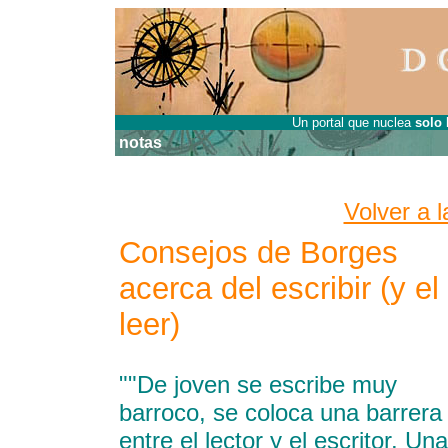
Un portal que nuclea
solo
l
notas
Volver a 
Consejos de Borges
acerca del escribir (y el
leer)
""De joven se escribe muy
barroco, se coloca una barrera
entre el lector y el escritor. Una