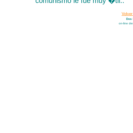
comunismo le fue muy �til..
Volver
Dos 
on-line d