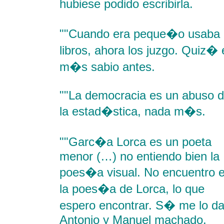
hubiese podido escribirla.
""Cuando era peque�o usaba 
libros, ahora los juzgo. Quiz� 
m�s sabio antes.
""La democracia es un abuso 
la estad�stica, nada m�s.
""Garc�a Lorca es un poeta
menor (…) no entiendo bien la
poes�a visual. No encuentro 
la poes�a de Lorca, lo que
espero encontrar. S� me lo d
Antonio y Manuel machado.